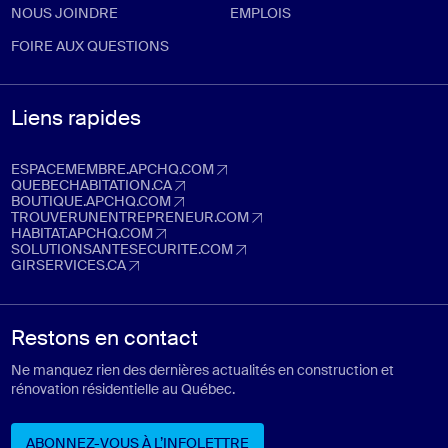
NOUS JOINDRE
EMPLOIS
FOIRE AUX QUESTIONS
Liens rapides
ESPACEMEMBRE.APCHQ.COM
espacemembre.apchq.com (Ouvre dans un nouvel onglet)
QUEBECHABITATION.CA
quebechabitation.ca (Ouvre dans un nouvel onglet)
BOUTIQUE.APCHQ.COM
boutique.apchq.com (Ouvre dans un nouvel onglet)
TROUVERUNENTREPRENEUR.COM
trouverunentrepreneur.com (Ouvre dans un nouvel onglet)
HABITAT.APCHQ.COM
habitat.apchq.com (Ouvre dans un nouvel onglet)
SOLUTIONSANTESECURITE.COM
solutionsantesecurite.com (Ouvre dans un nouvel onglet)
GIRSERVICES.CA
girservices.ca (Ouvre dans un nouvel onglet)
Restons en contact
Ne manquez rien des dernières actualités en construction et
rénovation résidentielle au Québec.
ABONNEZ-VOUS À L’INFOLETTRE