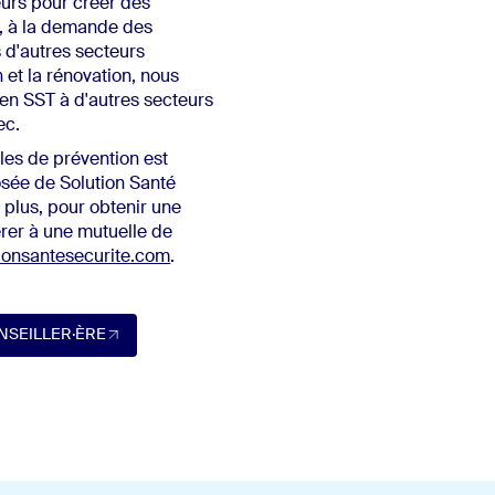
urs pour créer des
, à la demande des
d'autres secteurs
n et la rénovation, nous
 en SST à d'autres secteurs
ec.
les de prévention est
sée de Solution Santé
 plus, pour obtenir une
érer à une mutuelle de
tionsantesecurite.com
.
NSEILLER·ÈRE
r·ère (Ouvre dans un nouvel onglet)
NSEILLER·ÈRE