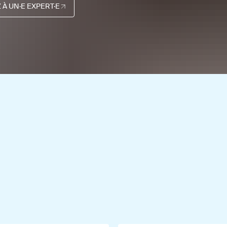
 À UN·E EXPERT·E
un·e expert·e (Ouvre dans un nouvel onglet)
 onglet)
 À UN·E EXPERT·E