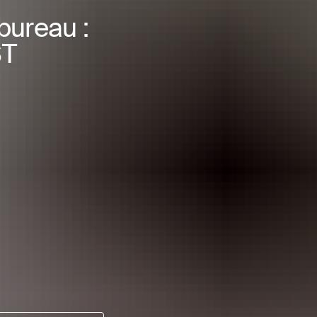
bureau :
ST