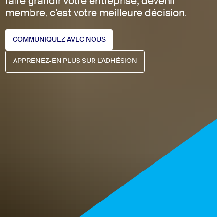
faire grandir votre entreprise, devenir
membre, c’est votre meilleure décision.
COMMUNIQUEZ AVEC NOUS
COMMUNIQUEZ AVEC NOUS
APPRENEZ-EN PLUS SUR L’ADHÉSION
APPRENEZ-EN PLUS SUR L’ADHÉSION