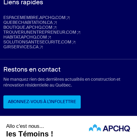
Liens rapides
ESPACEMEMBRE.APCHQ.COM
espacemembre.apchq.com (Ouvre dans un nouvel onglet)
QUEBECHABITATION.CA
quebechabitation.ca (Ouvre dans un nouvel onglet)
BOUTIQUE.APCHQ.COM
boutique.apchq.com (Ouvre dans un nouvel onglet)
TROUVERUNENTREPRENEUR.COM
trouverunentrepreneur.com (Ouvre dans un nouvel onglet)
HABITAT.APCHQ.COM
habitat.apchq.com (Ouvre dans un nouvel onglet)
SOLUTIONSANTESECURITE.COM
solutionsantesecurite.com (Ouvre dans un nouvel onglet)
GIRSERVICES.CA
girservices.ca (Ouvre dans un nouvel onglet)
Restons en contact
Ne manquez rien des dernières actualités en construction et
rénovation résidentielle au Québec.
ABONNEZ-VOUS À L’INFOLETTRE
ABONNEZ-VOUS À L’INFOLETTRE
Suivez-nous