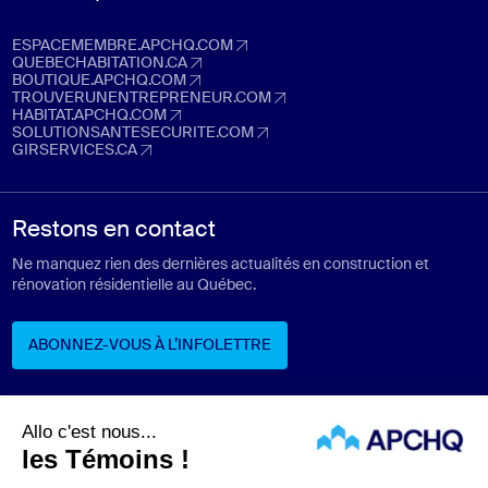
ESPACEMEMBRE.APCHQ.COM
espacemembre.apchq.com (Ouvre dans un nouvel onglet)
QUEBECHABITATION.CA
quebechabitation.ca (Ouvre dans un nouvel onglet)
BOUTIQUE.APCHQ.COM
boutique.apchq.com (Ouvre dans un nouvel onglet)
TROUVERUNENTREPRENEUR.COM
trouverunentrepreneur.com (Ouvre dans un nouvel onglet)
HABITAT.APCHQ.COM
habitat.apchq.com (Ouvre dans un nouvel onglet)
SOLUTIONSANTESECURITE.COM
solutionsantesecurite.com (Ouvre dans un nouvel onglet)
GIRSERVICES.CA
girservices.ca (Ouvre dans un nouvel onglet)
Restons en contact
Ne manquez rien des dernières actualités en construction et
rénovation résidentielle au Québec.
ABONNEZ-VOUS À L’INFOLETTRE
ABONNEZ-VOUS À L’INFOLETTRE
Suivez-nous