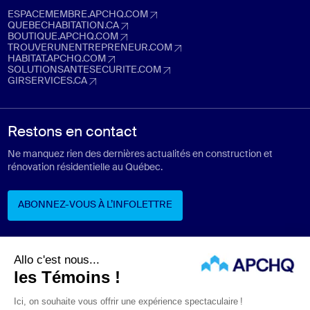
ESPACEMEMBRE.APCHQ.COM
espacemembre.apchq.com (Ouvre dans un nouvel onglet)
QUEBECHABITATION.CA
quebechabitation.ca (Ouvre dans un nouvel onglet)
BOUTIQUE.APCHQ.COM
boutique.apchq.com (Ouvre dans un nouvel onglet)
TROUVERUNENTREPRENEUR.COM
trouverunentrepreneur.com (Ouvre dans un nouvel onglet)
HABITAT.APCHQ.COM
habitat.apchq.com (Ouvre dans un nouvel onglet)
SOLUTIONSANTESECURITE.COM
solutionsantesecurite.com (Ouvre dans un nouvel onglet)
GIRSERVICES.CA
girservices.ca (Ouvre dans un nouvel onglet)
Restons en contact
Ne manquez rien des dernières actualités en construction et
rénovation résidentielle au Québec.
ABONNEZ-VOUS À L’INFOLETTRE
ABONNEZ-VOUS À L’INFOLETTRE
Suivez-nous