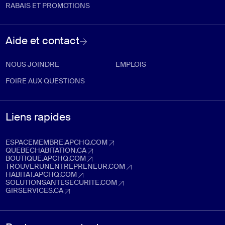
RABAIS ET PROMOTIONS
Aide et contact
NOUS JOINDRE
EMPLOIS
FOIRE AUX QUESTIONS
Liens rapides
ESPACEMEMBRE.APCHQ.COM
espacemembre.apchq.com (Ouvre dans un nouvel onglet)
QUEBECHABITATION.CA
quebechabitation.ca (Ouvre dans un nouvel onglet)
BOUTIQUE.APCHQ.COM
boutique.apchq.com (Ouvre dans un nouvel onglet)
TROUVERUNENTREPRENEUR.COM
trouverunentrepreneur.com (Ouvre dans un nouvel onglet)
HABITAT.APCHQ.COM
habitat.apchq.com (Ouvre dans un nouvel onglet)
SOLUTIONSANTESECURITE.COM
solutionsantesecurite.com (Ouvre dans un nouvel onglet)
GIRSERVICES.CA
girservices.ca (Ouvre dans un nouvel onglet)