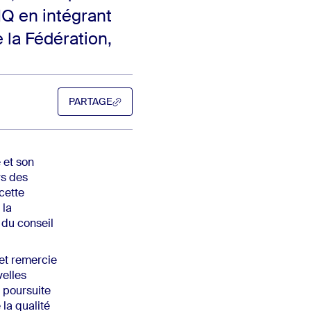
HQ en intégrant
 la Fédération,
PARTAGE
PARTAGE
 et son
rs des
cette
 la
 du conseil
et remercie
velles
a poursuite
 la qualité