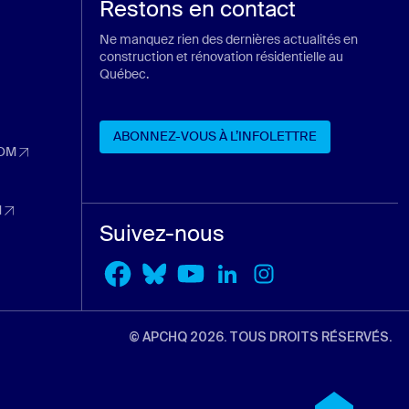
Restons en contact
Ne manquez rien des dernières actualités en
construction et rénovation résidentielle au
Québec.
ans un nouvel onglet)
n nouvel onglet)
ABONNEZ-VOUS À L’INFOLETTRE
 nouvel onglet)
OM
dans un nouvel onglet)
ABONNEZ-VOUS À L’INFOLETTRE
nouvel onglet)
M
dans un nouvel onglet)
Suivez-nous
l onglet)
© APCHQ 2026. TOUS DROITS RÉSERVÉS.