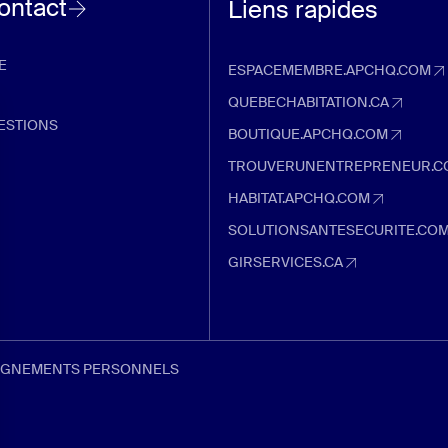
contact
Liens rapides
E
ESPACEMEMBRE.APCHQ.COM
espacemembre.apchq.com (Ouvre d
QUEBECHABITATION.CA
quebechabitation.ca (Ouvre dans u
ESTIONS
BOUTIQUE.APCHQ.COM
boutique.apchq.com (Ouvre dans un
TROUVERUNENTREPRENEUR.C
trouverunentrepreneur.com (Ouvre 
HABITAT.APCHQ.COM
habitat.apchq.com (Ouvre dans un 
SOLUTIONSANTESECURITE.CO
solutionsantesecurite.com (Ouvre 
GIRSERVICES.CA
girservices.ca (Ouvre dans un nouve
EIGNEMENTS PERSONNELS