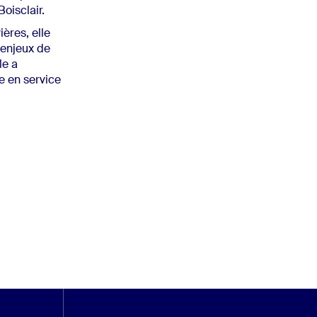
Boisclair.
ères, elle
 enjeux de
le a
e en service