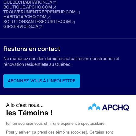
espacemembre.apchq.com (Ouvre dans un nouvel onglet)
QUEBECHABITATION.CA
quebechabitation.ca (Ouvre dans un nouvel onglet)
BOUTIQUE.APCHQ.COM
boutique.apchq.com (Ouvre dans un nouvel onglet)
TROUVERUNENTREPRENEUR.COM
trouverunentrepreneur.com (Ouvre dans un nouvel onglet)
HABITAT.APCHQ.COM
habitat.apchq.com (Ouvre dans un nouvel onglet)
SOLUTIONSANTESECURITE.COM
solutionsantesecurite.com (Ouvre dans un nouvel onglet)
GIRSERVICES.CA
girservices.ca (Ouvre dans un nouvel onglet)
Restons en contact
Ne manquez rien des dernières actualités en construction et
rénovation résidentielle au Québec.
ABONNEZ-VOUS À L’INFOLETTRE
ABONNEZ-VOUS À L’INFOLETTRE
Suivez-nous