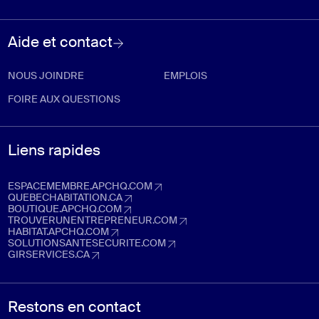
Aide et contact
NOUS JOINDRE
EMPLOIS
FOIRE AUX QUESTIONS
Liens rapides
ESPACEMEMBRE.APCHQ.COM
espacemembre.apchq.com (Ouvre dans un nouvel onglet)
QUEBECHABITATION.CA
quebechabitation.ca (Ouvre dans un nouvel onglet)
BOUTIQUE.APCHQ.COM
boutique.apchq.com (Ouvre dans un nouvel onglet)
TROUVERUNENTREPRENEUR.COM
trouverunentrepreneur.com (Ouvre dans un nouvel onglet)
HABITAT.APCHQ.COM
habitat.apchq.com (Ouvre dans un nouvel onglet)
SOLUTIONSANTESECURITE.COM
solutionsantesecurite.com (Ouvre dans un nouvel onglet)
GIRSERVICES.CA
girservices.ca (Ouvre dans un nouvel onglet)
Restons en contact