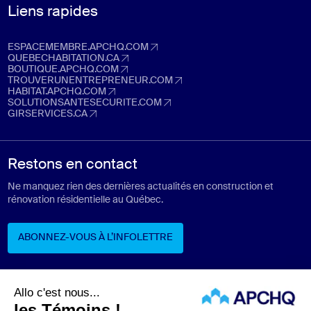
Liens rapides
ESPACEMEMBRE.APCHQ.COM
espacemembre.apchq.com (Ouvre dans un nouvel onglet)
QUEBECHABITATION.CA
quebechabitation.ca (Ouvre dans un nouvel onglet)
BOUTIQUE.APCHQ.COM
boutique.apchq.com (Ouvre dans un nouvel onglet)
TROUVERUNENTREPRENEUR.COM
trouverunentrepreneur.com (Ouvre dans un nouvel onglet)
HABITAT.APCHQ.COM
habitat.apchq.com (Ouvre dans un nouvel onglet)
SOLUTIONSANTESECURITE.COM
solutionsantesecurite.com (Ouvre dans un nouvel onglet)
GIRSERVICES.CA
girservices.ca (Ouvre dans un nouvel onglet)
Restons en contact
Ne manquez rien des dernières actualités en construction et
rénovation résidentielle au Québec.
ABONNEZ-VOUS À L’INFOLETTRE
ABONNEZ-VOUS À L’INFOLETTRE
Suivez-nous