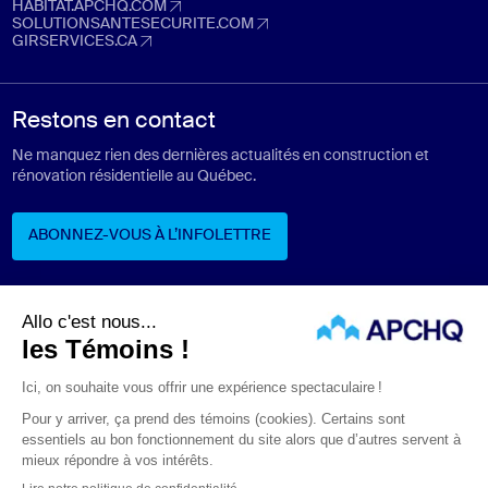
trouverunentrepreneur.com (Ouvre dans un nouvel onglet)
HABITAT.APCHQ.COM
habitat.apchq.com (Ouvre dans un nouvel onglet)
SOLUTIONSANTESECURITE.COM
solutionsantesecurite.com (Ouvre dans un nouvel onglet)
GIRSERVICES.CA
girservices.ca (Ouvre dans un nouvel onglet)
Restons en contact
Ne manquez rien des dernières actualités en construction et
rénovation résidentielle au Québec.
ABONNEZ-VOUS À L’INFOLETTRE
ABONNEZ-VOUS À L’INFOLETTRE
Suivez-nous