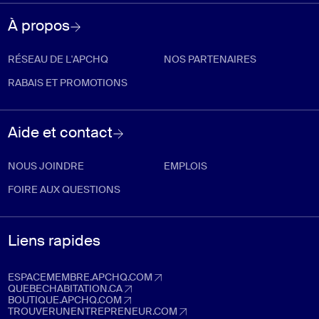
À propos
RÉSEAU DE L'APCHQ
NOS PARTENAIRES
RABAIS ET PROMOTIONS
Aide et contact
NOUS JOINDRE
EMPLOIS
FOIRE AUX QUESTIONS
Liens rapides
ESPACEMEMBRE.APCHQ.COM
espacemembre.apchq.com (Ouvre dans un nouvel onglet)
QUEBECHABITATION.CA
quebechabitation.ca (Ouvre dans un nouvel onglet)
BOUTIQUE.APCHQ.COM
boutique.apchq.com (Ouvre dans un nouvel onglet)
TROUVERUNENTREPRENEUR.COM