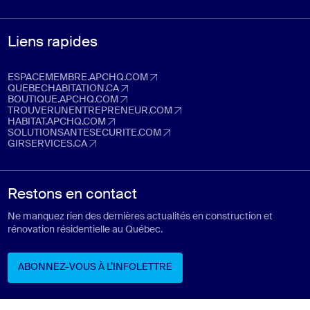
Liens rapides
ESPACEMEMBRE.APCHQ.COM
espacemembre.apchq.com (Ouvre dans un nouvel onglet)
QUEBECHABITATION.CA
quebechabitation.ca (Ouvre dans un nouvel onglet)
BOUTIQUE.APCHQ.COM
boutique.apchq.com (Ouvre dans un nouvel onglet)
TROUVERUNENTREPRENEUR.COM
trouverunentrepreneur.com (Ouvre dans un nouvel onglet)
HABITAT.APCHQ.COM
habitat.apchq.com (Ouvre dans un nouvel onglet)
SOLUTIONSANTESECURITE.COM
solutionsantesecurite.com (Ouvre dans un nouvel onglet)
GIRSERVICES.CA
girservices.ca (Ouvre dans un nouvel onglet)
Restons en contact
Ne manquez rien des dernières actualités en construction et
rénovation résidentielle au Québec.
ABONNEZ-VOUS À L’INFOLETTRE
ABONNEZ-VOUS À L’INFOLETTRE