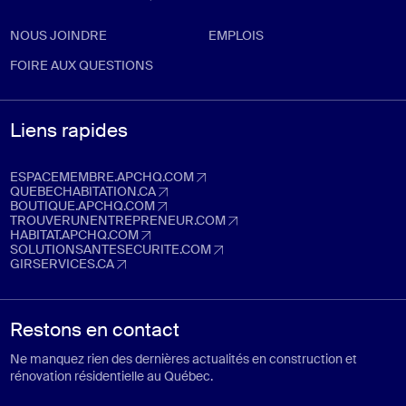
NOUS JOINDRE
EMPLOIS
FOIRE AUX QUESTIONS
Liens rapides
ESPACEMEMBRE.APCHQ.COM
espacemembre.apchq.com (Ouvre dans un nouvel onglet)
QUEBECHABITATION.CA
quebechabitation.ca (Ouvre dans un nouvel onglet)
BOUTIQUE.APCHQ.COM
boutique.apchq.com (Ouvre dans un nouvel onglet)
TROUVERUNENTREPRENEUR.COM
trouverunentrepreneur.com (Ouvre dans un nouvel onglet)
HABITAT.APCHQ.COM
habitat.apchq.com (Ouvre dans un nouvel onglet)
SOLUTIONSANTESECURITE.COM
solutionsantesecurite.com (Ouvre dans un nouvel onglet)
GIRSERVICES.CA
girservices.ca (Ouvre dans un nouvel onglet)
Restons en contact
Ne manquez rien des dernières actualités en construction et
rénovation résidentielle au Québec.