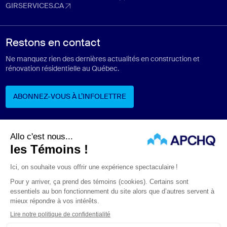
solutionsantesecurite.com (Ouvre dans un nouvel onglet)
GIRSERVICES.CA
girservices.ca (Ouvre dans un nouvel onglet)
Restons en contact
Ne manquez rien des dernières actualités en construction et
rénovation résidentielle au Québec.
ABONNEZ-VOUS À L’INFOLETTRE
ABONNEZ-VOUS À L’INFOLETTRE
Suivez-nous