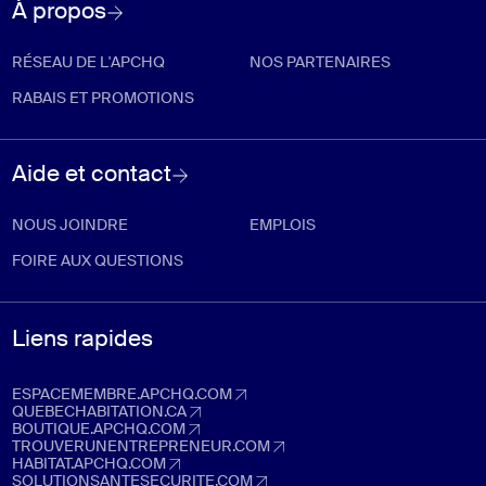
À propos
RÉSEAU DE L'APCHQ
NOS PARTENAIRES
RABAIS ET PROMOTIONS
Aide et contact
NOUS JOINDRE
EMPLOIS
FOIRE AUX QUESTIONS
Liens rapides
ESPACEMEMBRE.APCHQ.COM
espacemembre.apchq.com (Ouvre dans un nouvel onglet)
QUEBECHABITATION.CA
quebechabitation.ca (Ouvre dans un nouvel onglet)
BOUTIQUE.APCHQ.COM
boutique.apchq.com (Ouvre dans un nouvel onglet)
TROUVERUNENTREPRENEUR.COM
trouverunentrepreneur.com (Ouvre dans un nouvel onglet)
HABITAT.APCHQ.COM
habitat.apchq.com (Ouvre dans un nouvel onglet)
SOLUTIONSANTESECURITE.COM