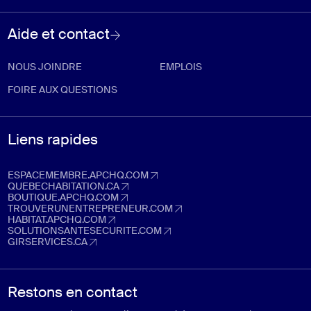
Aide et contact
NOUS JOINDRE
EMPLOIS
FOIRE AUX QUESTIONS
Liens rapides
ESPACEMEMBRE.APCHQ.COM
espacemembre.apchq.com (Ouvre dans un nouvel onglet)
QUEBECHABITATION.CA
quebechabitation.ca (Ouvre dans un nouvel onglet)
BOUTIQUE.APCHQ.COM
boutique.apchq.com (Ouvre dans un nouvel onglet)
TROUVERUNENTREPRENEUR.COM
trouverunentrepreneur.com (Ouvre dans un nouvel onglet)
HABITAT.APCHQ.COM
habitat.apchq.com (Ouvre dans un nouvel onglet)
SOLUTIONSANTESECURITE.COM
solutionsantesecurite.com (Ouvre dans un nouvel onglet)
GIRSERVICES.CA
girservices.ca (Ouvre dans un nouvel onglet)
Restons en contact