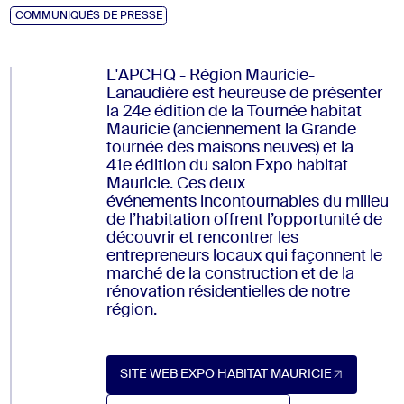
COMMUNIQUÉS DE PRESSE
L'APCHQ - Région Mauricie-
Lanaudière est heureuse de présenter
la 24
e
édition de la Tournée habitat
Mauricie (anciennement la Grande
tour
n
ée des
maisons ne
u
ves) et la
4
1
e
édition du salon Expo habitat
Mauricie. Ces deux
événements
incontournables
du milieu
de l’habitation offrent l’opportunité de
découvrir et rencontrer les
entrepreneurs locaux qui façonnent le
marché de la construction et de la
rénovation résidentielles de notre
région.
SITE WEB EXPO HABITAT MAURICIE
SIte web Expo habitat Mauricie (Ouvre dans un nouve