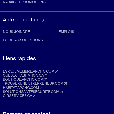
RABAIS ET PROMOTIONS
Aide et contact
NOUS JOINDRE
EMPLOIS
FOIRE AUX QUESTIONS
Liens rapides
ESPACEMEMBRE.APCHQ.COM
espacemembre.apchq.com (Ouvre dans un nouvel onglet)
QUEBECHABITATION.CA
quebechabitation.ca (Ouvre dans un nouvel onglet)
BOUTIQUE.APCHQ.COM
boutique.apchq.com (Ouvre dans un nouvel onglet)
TROUVERUNENTREPRENEUR.COM
trouverunentrepreneur.com (Ouvre dans un nouvel onglet)
HABITAT.APCHQ.COM
habitat.apchq.com (Ouvre dans un nouvel onglet)
SOLUTIONSANTESECURITE.COM
solutionsantesecurite.com (Ouvre dans un nouvel onglet)
GIRSERVICES.CA
girservices.ca (Ouvre dans un nouvel onglet)