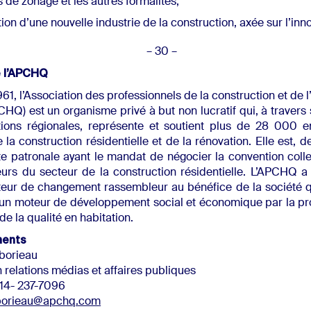
s de zonage et les autres formalités;
ion d’une nouvelle industrie de la construction, axée sur l’inn
 30 –
e l’APCHQ
61, l’Association des professionnels de la construction et de l
Q) est un organisme privé à but non lucratif qui, à travers 
tions régionales, représente et soutient plus de 28 000 e
e la construction résidentielle et de la rénovation. Elle est, d
e patronale ayant le mandat de négocier la convention coll
urs du secteur de la construction résidentielle. L’APCHQ a
cteur de changement rassembleur au bénéfice de la société 
un moteur de développement social et économique par la pr
 de la qualité en habitation.
ments
borieau
n relations médias et affaires publiques
 514- 237-7096
aborieau@apchq.com