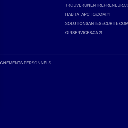
boutique.apchq.com (Ouvre dans un
TROUVERUNENTREPRENEUR.C
trouverunentrepreneur.com (Ouvre 
HABITAT.APCHQ.COM
habitat.apchq.com (Ouvre dans un 
SOLUTIONSANTESECURITE.CO
solutionsantesecurite.com (Ouvre 
GIRSERVICES.CA
girservices.ca (Ouvre dans un nouve
EIGNEMENTS PERSONNELS