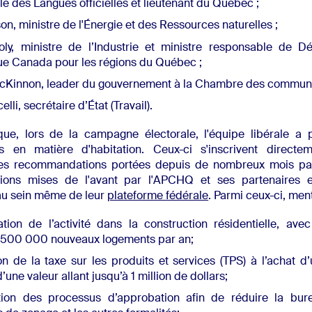
e des Langues officielles et lieutenant du Québec ;
n, ministre de l'Énergie et des Ressources naturelles ;
oly, ministre de l’Industrie et ministre responsable de 
e Canada pour les régions du Québec ;
cKinnon, leader du gouvernement à la Chambre des commun
lli, secrétaire d’État (Travail).
ue, lors de la campagne électorale, l'équipe libérale a p
 en matière d'habitation. Ceux-ci s'inscrivent directe
des recommandations portées depuis de nombreux mois pa
tions mises de l'avant par l'APCHQ et ses partenaires e
au sein même de leur
plateforme fédérale
. Parmi ceux-ci, men
tion de l’activité dans la construction résidentielle, avec 
e 500 000 nouveaux logements par an;
ion de la taxe sur les produits et services (TPS) à l’achat 
’une valeur allant jusqu’à 1 million de dollars;
ation des processus d’approbation afin de réduire la bure