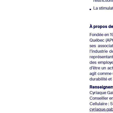
restriction
La stimulat
–
À propos d
Fondée en 19
Québec (APCH
ses associa
l’industrie d
représentant
des employe
d’être un a
agit comme 
durabilité et
Renseigne
Cyriaque Ga
Conseiller e
Cellulaire :
cyriaque.g