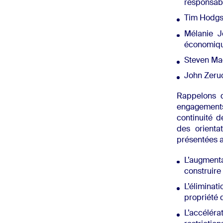
responsabl
Tim Hodgso
Mélanie J
économiqu
Steven Ma
John Zeruce
Rappelons q
engagements
continuité 
des orienta
présentées 
L’augmenta
construir
L’éliminat
propriété d
L’accélér