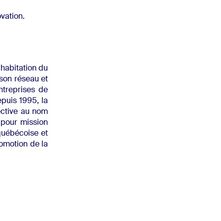
ovation.
’habitation du
son réseau et
ntreprises de
epuis 1995, la
ective au nom
 pour mission
québécoise et
omotion de la