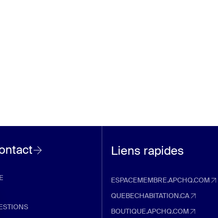
contact
Liens rapides
E
ESPACEMEMBRE.APCHQ.COM
espacemembre.apchq.com (Ouvre d
QUEBECHABITATION.CA
quebechabitation.ca (Ouvre dans u
ESTIONS
BOUTIQUE.APCHQ.COM