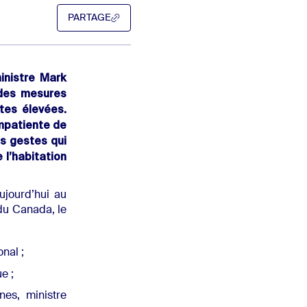
PARTAGE
PARTAGE
ministre Mark
 des mesures
tes élevées.
impatiente de
es gestes qui
l’habitation
ujourd’hui au
du Canada, le
nal ;
e ;
nes, ministre