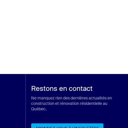
Restons en contact
Ne manquez rien des dernières actualités en
construction et rénovation résidentielle au
Québec.
ans un nouvel onglet)
n nouvel onglet)