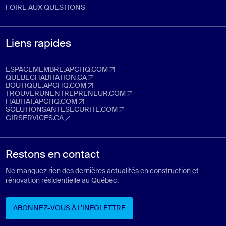
FOIRE AUX QUESTIONS
Liens rapides
ESPACEMEMBRE.APCHQ.COM
espacemembre.apchq.com (Ouvre dans un nouvel onglet)
QUEBECHABITATION.CA
quebechabitation.ca (Ouvre dans un nouvel onglet)
BOUTIQUE.APCHQ.COM
boutique.apchq.com (Ouvre dans un nouvel onglet)
TROUVERUNENTREPRENEUR.COM
trouverunentrepreneur.com (Ouvre dans un nouvel onglet)
HABITAT.APCHQ.COM
habitat.apchq.com (Ouvre dans un nouvel onglet)
SOLUTIONSANTESECURITE.COM
solutionsantesecurite.com (Ouvre dans un nouvel onglet)
GIRSERVICES.CA
girservices.ca (Ouvre dans un nouvel onglet)
Restons en contact
Ne manquez rien des dernières actualités en construction et
rénovation résidentielle au Québec.
ABONNEZ-VOUS À L’INFOLETTRE