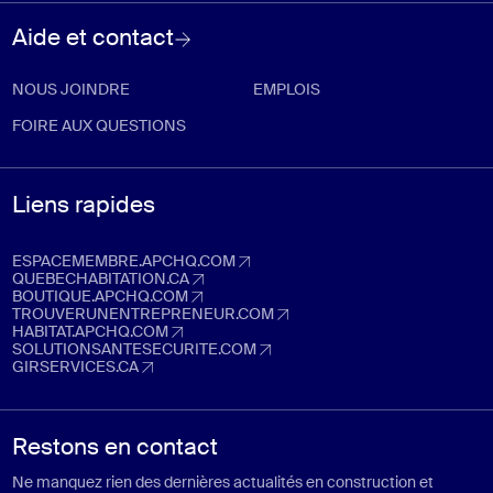
Aide et contact
NOUS JOINDRE
EMPLOIS
FOIRE AUX QUESTIONS
Liens rapides
ESPACEMEMBRE.APCHQ.COM
espacemembre.apchq.com (Ouvre dans un nouvel onglet)
QUEBECHABITATION.CA
quebechabitation.ca (Ouvre dans un nouvel onglet)
BOUTIQUE.APCHQ.COM
boutique.apchq.com (Ouvre dans un nouvel onglet)
TROUVERUNENTREPRENEUR.COM
trouverunentrepreneur.com (Ouvre dans un nouvel onglet)
HABITAT.APCHQ.COM
habitat.apchq.com (Ouvre dans un nouvel onglet)
SOLUTIONSANTESECURITE.COM
solutionsantesecurite.com (Ouvre dans un nouvel onglet)
GIRSERVICES.CA
girservices.ca (Ouvre dans un nouvel onglet)
Restons en contact
Ne manquez rien des dernières actualités en construction et