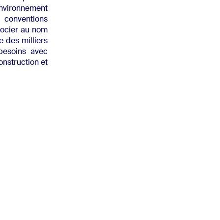
nvironnement
 conventions
gocier au nom
 des milliers
besoins avec
onstruction et