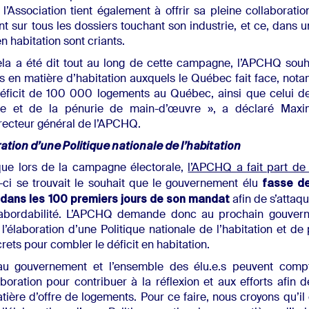
, l’Association tient également à offrir sa pleine collaborat
 sur tous les dossiers touchant son industrie, et ce, dans u
n habitation sont criants.
a a été dit tout au long de cette campagne, l’APCHQ souh
is en matière d’habitation auxquels le Québec fait face, not
éficit de 100 000 logements au Québec, ainsi que celui de
re et de la pénurie de main-d’œuvre », a déclaré Maxi
recteur général de l’APCHQ.
ration d’une Politique nationale de l’habitation
ue lors de la campagne électorale,
l’APCHQ a fait part de 
fasse de
-ci se trouvait le souhait que le gouvernement élu
é dans les 100 premiers jours de son mandat
afin de s’attaq
d’abordabilité. L’APCHQ demande donc au prochain gouver
l’élaboration d’une Politique nationale de l’habitation et d
ets pour combler le déficit en habitation.
u gouvernement et l’ensemble des élu.e.s peuvent compt
aboration pour contribuer à la réflexion et aux efforts afin d
tière d’offre de logements. Pour ce faire, nous croyons qu’il