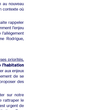
ion au nouveau
n contexte où
aite rappeler
amment l’enjeu
 l’allégement
me Rodrigue,
ses priorités.
 l’habitation
uer aux enjeux
nement de se
e proposer des
er sur notre
e rattraper le
 est urgent de