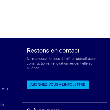
Restons en contact
Ne manquez rien des dernières actualités en
construction et rénovation résidentielle au
Québec.
ans un nouvel onglet)
n nouvel onglet)
ABONNEZ-VOUS À L’INFOLETTRE
 nouvel onglet)
OM
dans un nouvel onglet)
ABONNEZ-VOUS À L’INFOLETTRE
nouvel onglet)
M
dans un nouvel onglet)