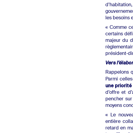
d’habitation
gouvernement
les besoins e
« Comme cel
certains déf
majeur du d
règlementai
président-di
Vers l’élabo
Rappelons q
Parmi celles
une priorit
d’offre et 
pencher sur 
moyens concr
« Le nouvea
entière coll
retard en ma