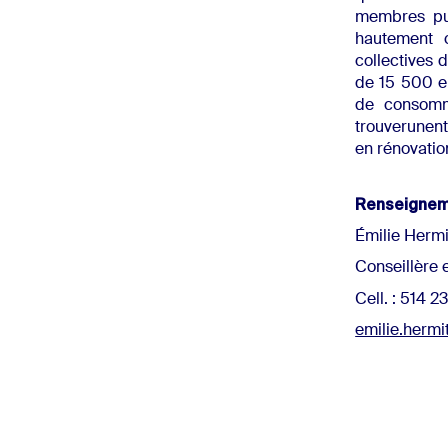
membres pui
hautement c
collectives 
de 15 500 em
de consomma
trouverunent
en rénovati
Renseigne
Émilie Hermi
Conseillère 
Cell. : 514 
emilie.herm