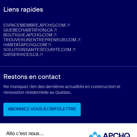
Liens rapides
ESPACEMEMBRE.APCHQ.COM
espacemembre.apchq.com (Ouvre dans un nouvel onglet)
QUEBECHABITATION.CA
quebechabitation.ca (Ouvre dans un nouvel onglet)
BOUTIQUE.APCHQ.COM
boutique.apchq.com (Ouvre dans un nouvel onglet)
TROUVERUNENTREPRENEUR.COM
trouverunentrepreneur.com (Ouvre dans un nouvel onglet)
HABITAT.APCHQ.COM
habitat.apchq.com (Ouvre dans un nouvel onglet)
SOLUTIONSANTESECURITE.COM
solutionsantesecurite.com (Ouvre dans un nouvel onglet)
GIRSERVICES.CA
girservices.ca (Ouvre dans un nouvel onglet)
Restons en contact
Ne manquez rien des dernières actualités en construction et
rénovation résidentielle au Québec.
ABONNEZ-VOUS À L’INFOLETTRE
ABONNEZ-VOUS À L’INFOLETTRE
Suivez-nous