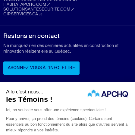
trouverunentrepreneur.com (Ouvre dans un nouvel onglet)
HABITAT.APCHQ.COM
habitat.apchq.com (Ouvre dans un nouvel onglet)
SOLUTIONSANTESECURITE.COM
solutionsantesecurite.com (Ouvre dans un nouvel onglet)
GIRSERVICES.CA
girservices.ca (Ouvre dans un nouvel onglet)
Restons en contact
Ne manquez rien des dernières actualités en construction et
rénovation résidentielle au Québec.
ABONNEZ-VOUS À L’INFOLETTRE
ABONNEZ-VOUS À L’INFOLETTRE
Suivez-nous