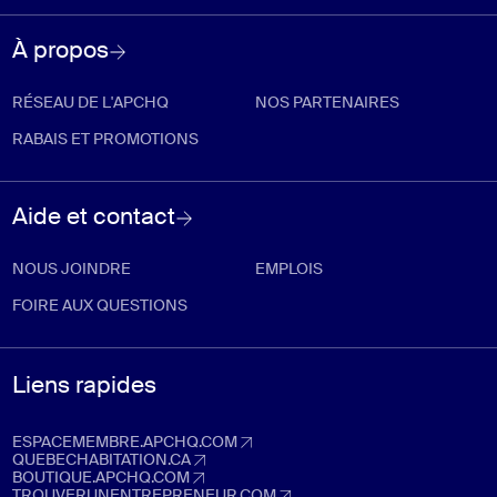
À propos
RÉSEAU DE L'APCHQ
NOS PARTENAIRES
RABAIS ET PROMOTIONS
Aide et contact
NOUS JOINDRE
EMPLOIS
FOIRE AUX QUESTIONS
Liens rapides
ESPACEMEMBRE.APCHQ.COM
espacemembre.apchq.com (Ouvre dans un nouvel onglet)
QUEBECHABITATION.CA
quebechabitation.ca (Ouvre dans un nouvel onglet)
BOUTIQUE.APCHQ.COM
boutique.apchq.com (Ouvre dans un nouvel onglet)
TROUVERUNENTREPRENEUR.COM