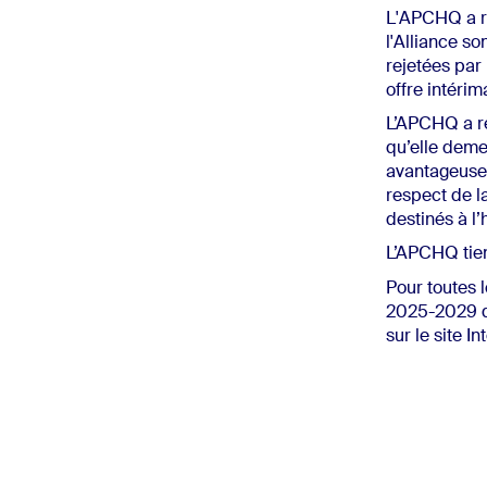
L'APCHQ a r
l'Alliance so
rejetées par
offre intérim
L’APCHQ a ré
qu’elle deme
avantageuse 
respect de l
destinés à l’
L’APCHQ tien
Pour toutes 
2025-2029 da
sur le site I