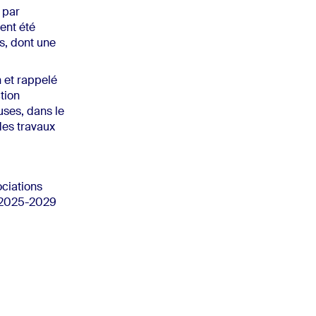
 par
ient été
s, dont une
n et rappelé
tion
uses, dans le
des travaux
ociations
s 2025-2029