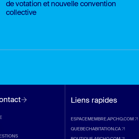
de votation et nouvelle convention
collective
contact
Liens rapides
E
ESPACEMEMBRE.APCHQ.COM
espacemembre.apchq.com (Ouvre d
QUEBECHABITATION.CA
quebechabitation.ca (Ouvre dans u
ESTIONS
BOUTIQUE.APCHQ.COM