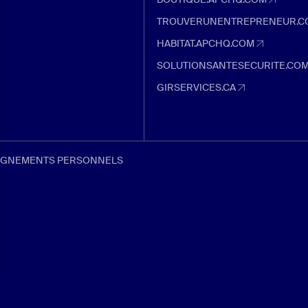
boutique.apchq.com (Ouvre dans un
TROUVERUNENTREPRENEUR.C
trouverunentrepreneur.com (Ouvre 
HABITAT.APCHQ.COM
habitat.apchq.com (Ouvre dans un 
SOLUTIONSANTESECURITE.CO
solutionsantesecurite.com (Ouvre 
GIRSERVICES.CA
girservices.ca (Ouvre dans un nouve
EIGNEMENTS PERSONNELS