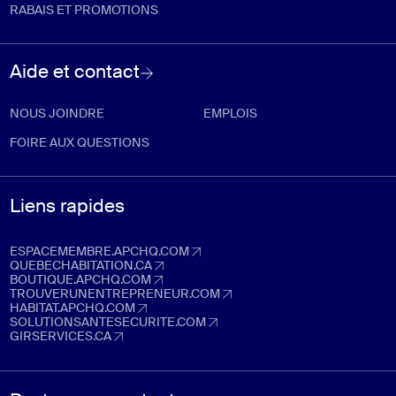
RABAIS ET PROMOTIONS
Aide et contact
NOUS JOINDRE
EMPLOIS
FOIRE AUX QUESTIONS
Liens rapides
ESPACEMEMBRE.APCHQ.COM
espacemembre.apchq.com (Ouvre dans un nouvel onglet)
QUEBECHABITATION.CA
quebechabitation.ca (Ouvre dans un nouvel onglet)
BOUTIQUE.APCHQ.COM
boutique.apchq.com (Ouvre dans un nouvel onglet)
TROUVERUNENTREPRENEUR.COM
trouverunentrepreneur.com (Ouvre dans un nouvel onglet)
HABITAT.APCHQ.COM
habitat.apchq.com (Ouvre dans un nouvel onglet)
SOLUTIONSANTESECURITE.COM
solutionsantesecurite.com (Ouvre dans un nouvel onglet)
GIRSERVICES.CA
girservices.ca (Ouvre dans un nouvel onglet)