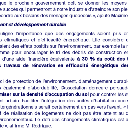
ue le prochain gouvernement doit se donner les moyens 
e succès qui permettront à notre industrie d’atteindre son plei
pondre aux besoins des ménages québécois », ajoute Maxime
ent et développement durable
uligne l’importance que des engagements soient pris e
 climatiques et d’efficacité énergétique. Elle considère 
ient des effets positifs sur l’environnement, par exemple la
mme pour encourager le tri des débris de construction e
à 30 % du coût des t
on d’une aide financière équivalente
es travaux de rénovation en efficacité énergétique d
ci de protection de l’environnement, d’aménagement durabl
s également d’abordabilité, l’Association demeure persu
iser sur la densité d’occupation du sol
pour contrer les e
nt urbain. Faciliter l’intégration des unités d’habitation acc
tergénérationnels serait certainement un pas vers l’avant. «
if de réalisation de logements ne doit pas être atteint au 
nvironnementaux. Le défi des changements climatiques est a
ie », affirme M. Rodrigue.