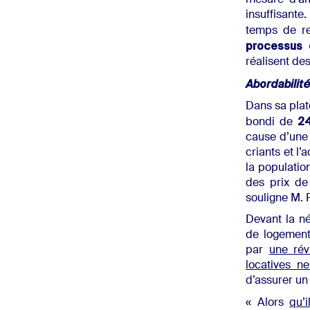
mesure d’amé
insuffisante.
temps de r
processus 
réalisent des
Abordabilité
Dans sa plat
24
bondi de
cause d’une 
criants et l’
la population
des prix de 
souligne M. 
Devant la né
de logement
par
une rév
locatives ne
d’assurer un
« Alors
qu’