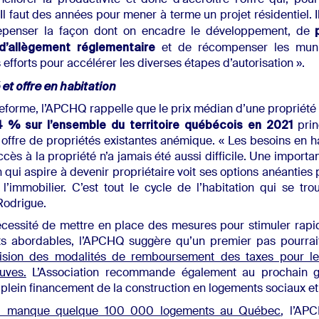
liorer la productivité et donc d’accroître l’offre qui, pour 
 Il faut des années pour mener à terme un projet résidentiel. I
epenser la façon dont on encadre le développement, de
d’allègement réglementaire
et de récompenser les munic
 efforts pour accélérer les diverses étapes d’autorisation ».
 et offre en habitation
eforme, l’APCHQ rappelle que le prix médian d’une propriété 
 % sur l’ensemble du territoire québécois en 2021
prin
offre de propriétés existantes anémique. « Les besoins en ha
accès à la propriété n’a jamais été aussi difficile. Une importa
 qui aspire à devenir propriétaire voit ses options anéanties p
l’immobilier. C’est tout le cycle de l’habitation qui se tro
Rodrigue.
cessité de mettre en place des mesures pour stimuler rapid
s abordables, l’APCHQ suggère qu’un premier pas pourrait
ision des modalités de remboursement des taxes pour les
uves.
L’Association recommande également au prochain 
 plein financement de la construction en logements sociaux e
il manque quelque 100 000 logements au Québec
, l’AP