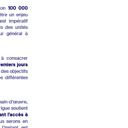
100 000
iron
être un enjeu
est impératif
s des unités
eur général à
 à consacrer
remiers jours
t des objectifs
 différentes
main-d’œuvre,
rigue soutient
ant l’accès à
s serons en