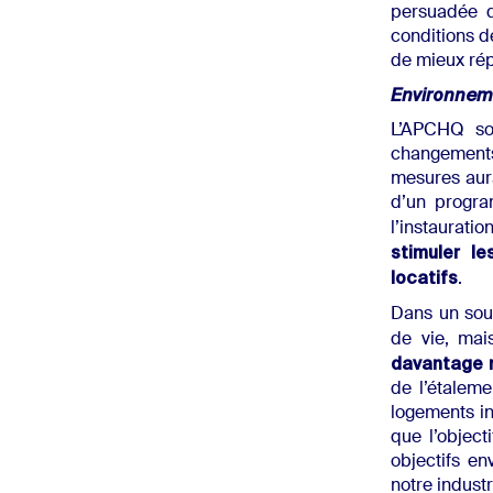
persuadée q
conditions d
de mieux ré
Environnem
L’APCHQ so
changements
mesures aura
d’un progra
l’instaurati
stimuler l
locatifs
.
Dans un sou
de vie, mai
davantage m
de l’étaleme
logements in
que l’object
objectifs e
notre industr