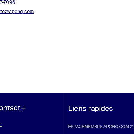
237-7096
itte@apchq.com
contact
Liens rapides
E
ESPACEMEMBRE.APCHQ.COM
espacemembre.apchq.com (Ouvre d