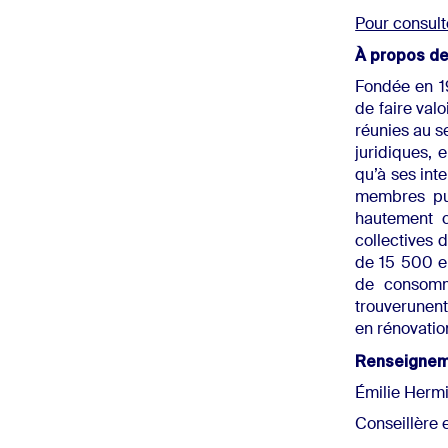
Pour consult
À propos d
Fondée en 19
de faire val
réunies au s
juridiques, e
qu’à ses int
membres pui
hautement c
collectives 
de 15 500 em
de consomma
trouverunent
en rénovati
Renseigne
Émilie Hermi
Conseillère 