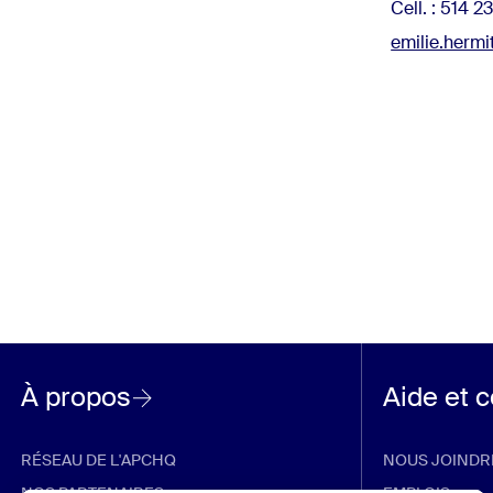
Cell. : 514 
emilie.herm
À propos
Aide et 
RÉSEAU DE L'APCHQ
NOUS JOINDR