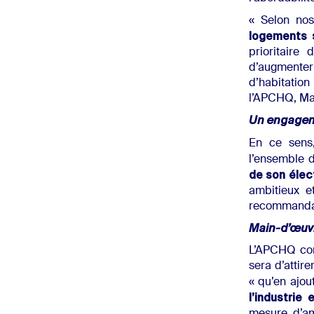
« Selon nos
logements s
prioritaire
d’augmenter
d’habitatio
l’APCHQ, Ma
Un engageme
En ce sens
l’ensemble d
de son élec
ambitieux e
recommandati
Main-d’œuvr
L’APCHQ con
sera d’attir
« qu’en ajou
l’industrie