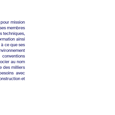
 pour mission
rises membres
es techniques,
ormation ainsi
 à ce que ses
nvironnement
 conventions
gocier au nom
 des milliers
besoins avec
onstruction et