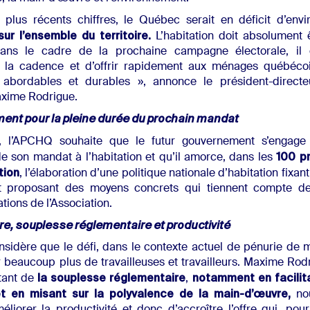
 plus récents chiffres, le Québec serait en déficit d’env
ur l’ensemble du territoire.
L’habitation doit absolument 
 dans le cadre de la prochaine campagne électorale, il 
 la cadence et d’offrir rapidement aux ménages québécoi
n abordables et durables », annonce le président-direct
xime Rodrigue.
nt pour la pleine durée du prochain mandat
, l’APCHQ souhaite que le futur gouvernement s’engage
100 p
e son mandat à l’habitation et qu’il amorce, dans les
tion
, l’élaboration d’une politique nationale d’habitation fixan
t proposant des moyens concrets qui tiennent compte des
ons de l’Association.
e, souplesse réglementaire et productivité
sidère que le défi, dans le contexte actuel de pénurie de 
er beaucoup plus de travailleuses et travailleurs. Maxime Rod
la souplesse réglementaire
notamment en facilit
tant de
,
 et en misant sur la polyvalence de la main-d’œuvre,
nou