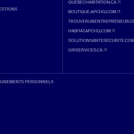
QUEBECHABITATION.CA
quebechabitation.ca (Ouvre dans u
ESTIONS
BOUTIQUE.APCHQ.COM
boutique.apchq.com (Ouvre dans un
TROUVERUNENTREPRENEUR.C
trouverunentrepreneur.com (Ouvre 
HABITAT.APCHQ.COM
habitat.apchq.com (Ouvre dans un 
SOLUTIONSANTESECURITE.CO
solutionsantesecurite.com (Ouvre 
GIRSERVICES.CA
girservices.ca (Ouvre dans un nouve
EIGNEMENTS PERSONNELS