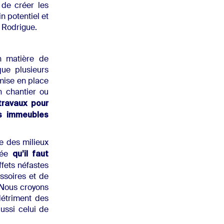
de créer les
n potentiel et
 Rodrigue.
n matière de
que plusieurs
 mise en place
n chantier ou
ravaux pour
es immeubles
e des milieux
qu’il faut
adée
ffets néfastes
essoires et de
 Nous croyons
détriment des
ussi celui de