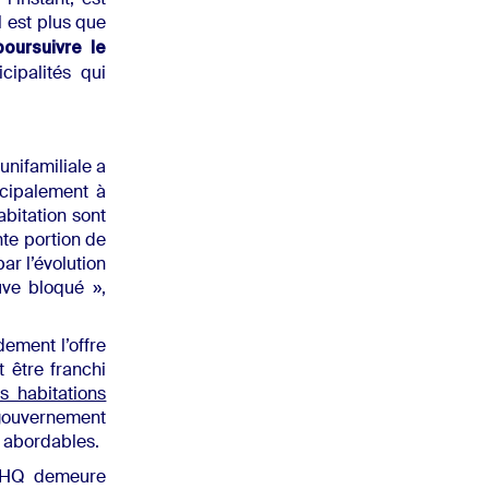
l’instant, est
l est plus que
poursuivre le
ipalités qui
unifamiliale a
cipalement à
bitation sont
nte portion de
ar l’évolution
uve bloqué »,
ement l’offre
 être franchi
 habitations
gouvernement
t abordables.
CHQ demeure