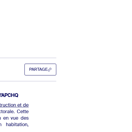
PARTAGE
PARTAGE
 l’APCHQ
truction et de
torale. Cette
on en vue des
 habitation,