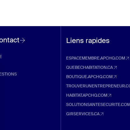
contact
Liens rapides
E
ESPACEMEMBRE.APCHQ.COM
espacemembre.apchq.com (Ouvre d
QUEBECHABITATION.CA
quebechabitation.ca (Ouvre dans u
ESTIONS
BOUTIQUE.APCHQ.COM
boutique.apchq.com (Ouvre dans un
TROUVERUNENTREPRENEUR.C
trouverunentrepreneur.com (Ouvre 
HABITAT.APCHQ.COM
habitat.apchq.com (Ouvre dans un 
SOLUTIONSANTESECURITE.CO
solutionsantesecurite.com (Ouvre 
GIRSERVICES.CA
girservices.ca (Ouvre dans un nouve