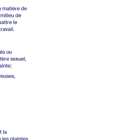
n matière de
 milieu de
battre le
ravail.
iés ou
tère sexuel,
ainte;
leuses,
t la
 les plaintes