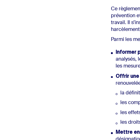
Ce règlement
prévention e
travail. Il s
harcèlement 
Parmi les me
Informer p
analysés, 
les mesure
Offrir une
renouvelée
la défin
les comp
les effe
les droit
Mettre en
désignatio