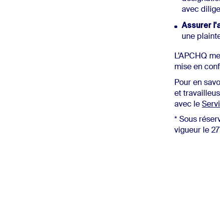
avec dilige
Assurer 
une plaint
L’APCHQ met
mise en con
Pour en savo
et travaille
avec le
Serv
* Sous réser
vigueur le 2