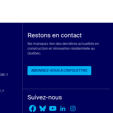
Restons en contact
Ne manquez rien des dernières actualités en
construction et rénovation résidentielle au
Québec.
ans un nouvel onglet)
n nouvel onglet)
ABONNEZ-VOUS À L’INFOLETTRE
 nouvel onglet)
OM
dans un nouvel onglet)
ABONNEZ-VOUS À L’INFOLETTRE
nouvel onglet)
M
dans un nouvel onglet)
Suivez-nous
l onglet)