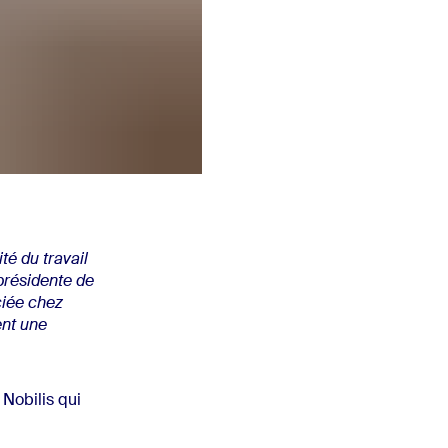
té du travail
 présidente de
ciée chez
ent une
 Nobilis qui