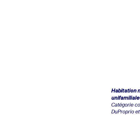
Habitation 
unifamiliale
Catégorie c
DuProprio e