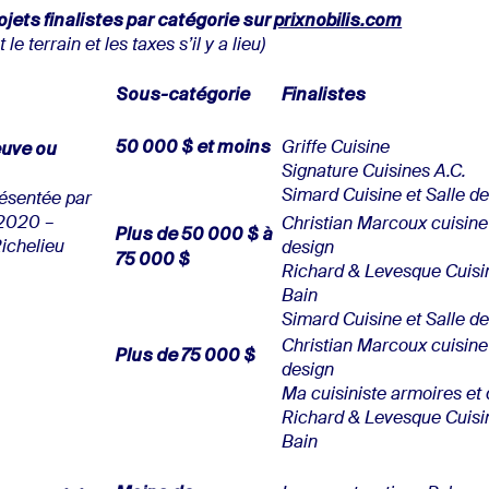
ojets finalistes par catégorie sur
prixnobilis.com
 le terrain et les taxes s’il y a lieu)
Sous-catégorie
Finalistes
5
0
000 $ et moins
euve ou
Griffe Cuisine
Signature Cuisines A.C.
Simard Cuisine et Salle de
ésentée par
 2020 –
Christian Marcoux cuisine 
Plus de 5
0
000 $ à
Richelieu
design
7
5
000 $
Richard & Levesque Cuisi
Bain
Simard Cuisine et Salle de
Christian Marcoux cuisine 
Plus de 7
5
000 $
design
Ma cuisiniste armoires et
Richard & Levesque Cuisi
Bain