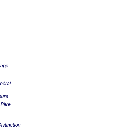
Tapp
néral
sure
 Père
istinction