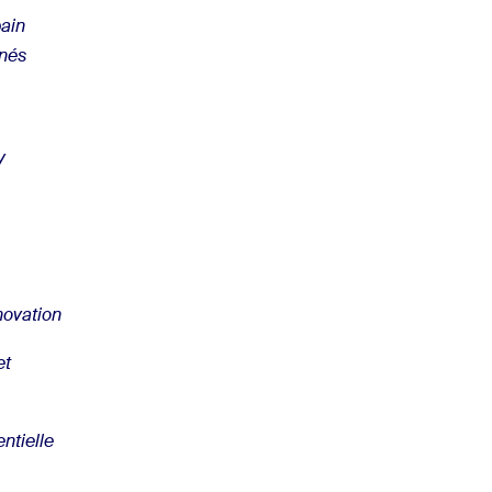
bain
nnés
y
novation
et
ntielle