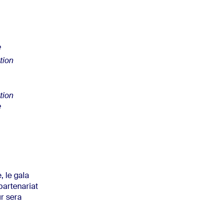
e
tion
tion
e
 le gala
partenariat
r sera