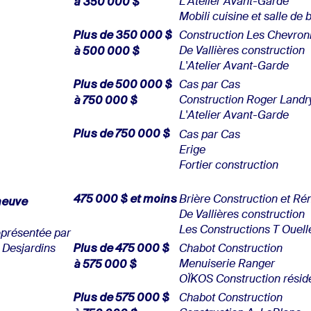
à 350 000 $
L'Atelier Avant-Garde
Mobili cuisine et salle de 
Plus de 350 000 $
Construction Les Chevro
à 500 000 $
De Vallières construction
L'Atelier Avant-Garde
Plus de 500 000 $
Cas par Cas
à 750 000 $
Construction Roger Landr
L'Atelier Avant-Garde
Plus de 750 000 $
Cas par Cas
Erige
Fortier construction
475 000 $ et moins
neuve
Brière Construction et Ré
De Vallières construction
Les Constructions T Ouell
o
présentée par
Plus de 475 000 $
t Desjardins
Chabot Construction
à 575 000 $
Menuiserie Ranger
OÏKOS Construction réside
Plus de 575 000 $
Chabot Construction