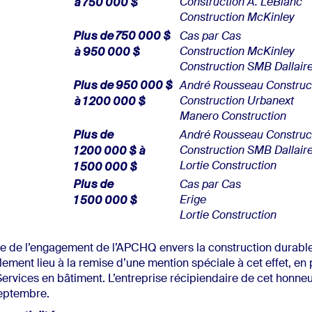
à 750 000 $
Construction A. LeBlanc
Construction McKinley
Plus de 750 000 $
Cas par Cas
à 950 000 $
Construction McKinley
Construction SMB Dallair
Plus de 950 000 $
André Rousseau Construc
à 1 200 000 $
Construction Urbanext
Manero Construction
Plus de
André Rousseau Construc
1 200 000 $ à
Construction SMB Dallair
1 500 000 $
Lortie Construction
Plus de
Cas par Cas
1 500 000 $
Erige
Lortie Construction
e de l’engagement de l’APCHQ envers la construction durable,
ement lieu à la remise d’une mention spéciale à cet effet, en 
rvices en bâtiment. L’entreprise récipiendaire de cet honneu
eptembre.