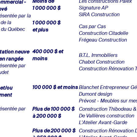
Moins de
ommercial -
Les constructions Palex
1 000 000 $
ové
Signature AP
SIRA Construction
ésentée par la
1 000 000 $
de la
Cas par Cas
et plus
n du Québec
Construction Citadelle
Frégeau Construction
400 000 $ et
itation neuve
B.T.L. Immobiliers
moins
 en rangée
Chabot Construction
ésentée par
Construction Rénovation 
udet
100 000 $ et moins
et/ou
Blanchet Entrepreneur Gé
ement
Dumont design
Prévost - Meubles sur me
Plus de 100 000 $
ésentée par
Construction Thibodeau &
à 200 000 $
De Vallières construction
L'Atelier Avant-Garde
Plus de 200 000 $
Construction Rénovation D