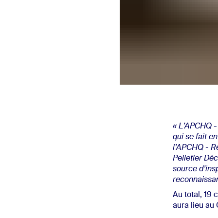
« L’APCHQ
-
qui se fait e
l’APCHQ - Ré
Pelletier Dé
source d’insp
reconnaissan
Au total, 19 
aura lieu au