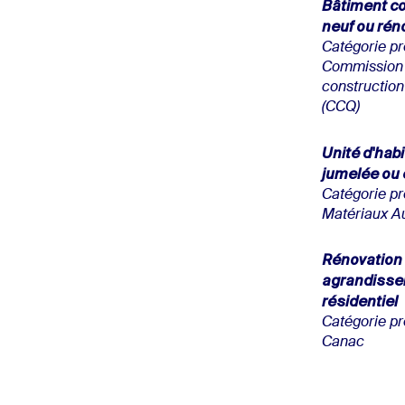
Bâtiment c
neuf ou rén
Catégorie pr
Commission 
constructio
(CCQ)
Unité d'hab
jumelée ou
Catégorie pr
Matériaux A
Rénovation 
agrandiss
résidentiel
Catégorie pr
Canac