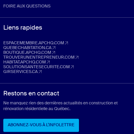
FOIRE AUX QUESTIONS
Liens rapides
ESPACEMEMBRE.APCHQ.COM
espacemembre.apchq.com (Ouvre dans un nouvel onglet)
QUEBECHABITATION.CA
quebechabitation.ca (Ouvre dans un nouvel onglet)
BOUTIQUE.APCHQ.COM
boutique.apchq.com (Ouvre dans un nouvel onglet)
TROUVERUNENTREPRENEUR.COM
trouverunentrepreneur.com (Ouvre dans un nouvel onglet)
HABITAT.APCHQ.COM
habitat.apchq.com (Ouvre dans un nouvel onglet)
SOLUTIONSANTESECURITE.COM
solutionsantesecurite.com (Ouvre dans un nouvel onglet)
GIRSERVICES.CA
girservices.ca (Ouvre dans un nouvel onglet)
Restons en contact
Ne manquez rien des dernières actualités en construction et
rénovation résidentielle au Québec.
ABONNEZ-VOUS À L’INFOLETTRE