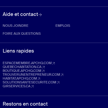
Aide et contact
NOUS JOINDRE
EMPLOIS
FOIRE AUX QUESTIONS
Liens rapides
ESPACEMEMBRE.APCHQ.COM
espacemembre.apchq.com (Ouvre dans un nouvel onglet)
QUEBECHABITATION.CA
quebechabitation.ca (Ouvre dans un nouvel onglet)
BOUTIQUE.APCHQ.COM
boutique.apchq.com (Ouvre dans un nouvel onglet)
TROUVERUNENTREPRENEUR.COM
trouverunentrepreneur.com (Ouvre dans un nouvel onglet)
HABITAT.APCHQ.COM
habitat.apchq.com (Ouvre dans un nouvel onglet)
SOLUTIONSANTESECURITE.COM
solutionsantesecurite.com (Ouvre dans un nouvel onglet)
GIRSERVICES.CA
girservices.ca (Ouvre dans un nouvel onglet)
Restons en contact