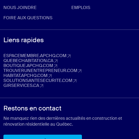
NOUS JOINDRE
EMPLOIS
FOIRE AUX QUESTIONS
Liens rapides
ESPACEMEMBRE.APCHQ.COM
espacemembre.apchq.com (Ouvre dans un nouvel onglet)
QUEBECHABITATION.CA
quebechabitation.ca (Ouvre dans un nouvel onglet)
BOUTIQUE.APCHQ.COM
boutique.apchq.com (Ouvre dans un nouvel onglet)
TROUVERUNENTREPRENEUR.COM
trouverunentrepreneur.com (Ouvre dans un nouvel onglet)
HABITAT.APCHQ.COM
habitat.apchq.com (Ouvre dans un nouvel onglet)
SOLUTIONSANTESECURITE.COM
solutionsantesecurite.com (Ouvre dans un nouvel onglet)
GIRSERVICES.CA
girservices.ca (Ouvre dans un nouvel onglet)
Restons en contact
Ne manquez rien des dernières actualités en construction et
rénovation résidentielle au Québec.