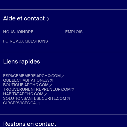
Aide et contact
NOUS JOINDRE
EMPLOIS
FOIRE AUX QUESTIONS
Liens rapides
ESPACEMEMBRE.APCHQ.COM
espacemembre.apchq.com (Ouvre dans un nouvel onglet)
QUEBECHABITATION.CA
quebechabitation.ca (Ouvre dans un nouvel onglet)
BOUTIQUE.APCHQ.COM
boutique.apchq.com (Ouvre dans un nouvel onglet)
TROUVERUNENTREPRENEUR.COM
trouverunentrepreneur.com (Ouvre dans un nouvel onglet)
HABITAT.APCHQ.COM
habitat.apchq.com (Ouvre dans un nouvel onglet)
SOLUTIONSANTESECURITE.COM
solutionsantesecurite.com (Ouvre dans un nouvel onglet)
GIRSERVICES.CA
girservices.ca (Ouvre dans un nouvel onglet)
Restons en contact