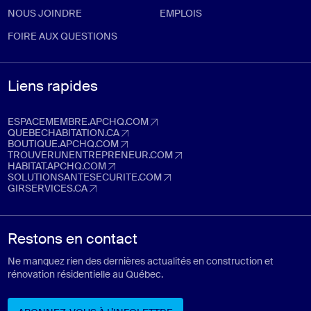
NOUS JOINDRE
EMPLOIS
FOIRE AUX QUESTIONS
Liens rapides
ESPACEMEMBRE.APCHQ.COM
espacemembre.apchq.com (Ouvre dans un nouvel onglet)
QUEBECHABITATION.CA
quebechabitation.ca (Ouvre dans un nouvel onglet)
BOUTIQUE.APCHQ.COM
boutique.apchq.com (Ouvre dans un nouvel onglet)
TROUVERUNENTREPRENEUR.COM
trouverunentrepreneur.com (Ouvre dans un nouvel onglet)
HABITAT.APCHQ.COM
habitat.apchq.com (Ouvre dans un nouvel onglet)
SOLUTIONSANTESECURITE.COM
solutionsantesecurite.com (Ouvre dans un nouvel onglet)
GIRSERVICES.CA
girservices.ca (Ouvre dans un nouvel onglet)
Restons en contact
Ne manquez rien des dernières actualités en construction et
rénovation résidentielle au Québec.