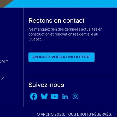
Restons en contact
Ne manquez rien des dernières actualités en
construction et rénovation résidentielle au
Québec.
ans un nouvel onglet)
n nouvel onglet)
ABONNEZ-VOUS À L’INFOLETTRE
 nouvel onglet)
OM
dans un nouvel onglet)
ABONNEZ-VOUS À L’INFOLETTRE
nouvel onglet)
M
dans un nouvel onglet)
Suivez-nous
l onglet)
© APCHQ 2026. TOUS DROITS RÉSERVÉS.