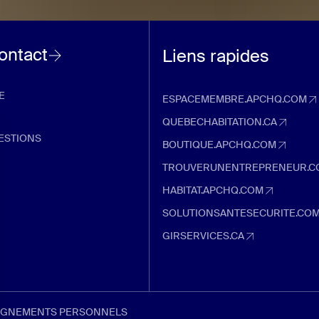
contact
Liens rapides
E
ESPACEMEMBRE.APCHQ.COM
espacemembre.apchq.com (Ouvre d
QUEBECHABITATION.CA
quebechabitation.ca (Ouvre dans u
ESTIONS
BOUTIQUE.APCHQ.COM
boutique.apchq.com (Ouvre dans un
TROUVERUNENTREPRENEUR.C
trouverunentrepreneur.com (Ouvre 
HABITAT.APCHQ.COM
habitat.apchq.com (Ouvre dans un 
SOLUTIONSANTESECURITE.CO
solutionsantesecurite.com (Ouvre 
GIRSERVICES.CA
girservices.ca (Ouvre dans un nouve
EIGNEMENTS PERSONNELS