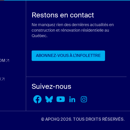
Restons en contact
Ne manquez rien des dernières actualités en
construction et rénovation résidentielle au
Québec.
ans un nouvel onglet)
n nouvel onglet)
ABONNEZ-VOUS À L’INFOLETTRE
 nouvel onglet)
OM
dans un nouvel onglet)
ABONNEZ-VOUS À L’INFOLETTRE
nouvel onglet)
M
dans un nouvel onglet)
Suivez-nous
l onglet)
© APCHQ 2026. TOUS DROITS RÉSERVÉS.