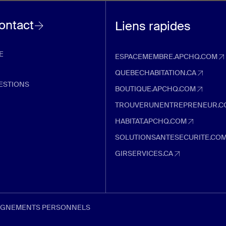
contact
Liens rapides
E
ESPACEMEMBRE.APCHQ.COM
espacemembre.apchq.com (Ouvre d
QUEBECHABITATION.CA
quebechabitation.ca (Ouvre dans u
ESTIONS
BOUTIQUE.APCHQ.COM
boutique.apchq.com (Ouvre dans un
TROUVERUNENTREPRENEUR.C
trouverunentrepreneur.com (Ouvre 
HABITAT.APCHQ.COM
habitat.apchq.com (Ouvre dans un 
SOLUTIONSANTESECURITE.CO
solutionsantesecurite.com (Ouvre 
GIRSERVICES.CA
girservices.ca (Ouvre dans un nouve
EIGNEMENTS PERSONNELS