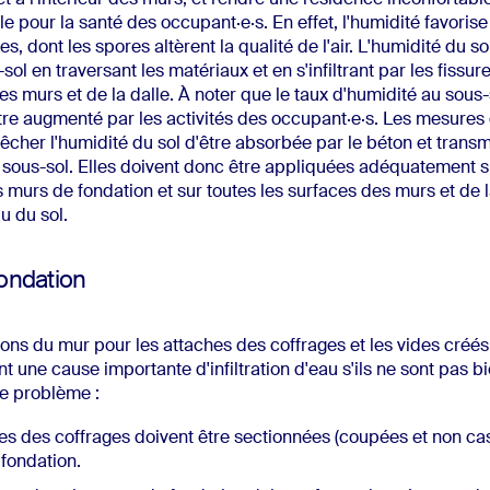
pour la santé des occupant·e·s. En effet, l'humidité favorise
s, dont les spores altèrent la qualité de l'air. L'humidité du s
sol en traversant les matériaux et en s'infiltrant par les fissure
es murs et de la dalle. À noter que le taux d'humidité au sous-
re augmenté par les activités des occupant·e·s. Les mesures 
êcher l'humidité du sol d'être absorbée par le béton et transm
du sous-sol. Elles doivent donc être appliquées adéquatement s
s murs de fondation et sur toutes les surfaces des murs et de l
u du sol.
ondation
ions du mur pour les attaches des coffrages et les vides créés
nt une cause importante d'infiltration d'eau s'ils ne sont pas bi
ce problème :
es des coffrages doivent être sectionnées (coupées et non ca
fondation.