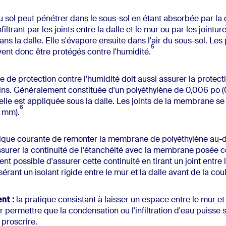
u sol peut pénétrer dans le sous-sol en étant absorbée par la 
nfiltrant par les joints entre la dalle et le mur ou par les jointu
ns la dalle. Elle s'évapore ensuite dans l'air du sous-sol. Le
5
vent donc être protégés contre l'humidité.
de protection contre l'humidité doit aussi assurer la protecti
ins. Généralement constituée d'un polyéthylène de 0,006 po 
 elle est appliquée sous la dalle. Les joints de la membrane 
6
0 mm).
atique courante de remonter la membrane de polyéthylène au-
ssurer la continuité de l'étanchéité avec la membrane posée c
ent possible d'assurer cette continuité en tirant un joint entre l
érant un isolant rigide entre le mur et la dalle avant de la coul
nt :
la pratique consistant à laisser un espace entre le mur et 
r permettre que la condensation ou l'infiltration d'eau puisse 
à proscrire.