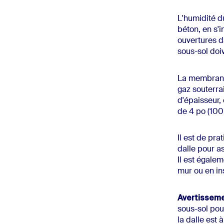
L'humidité d
béton, en s'i
ouvertures da
sous-sol doi
La membrane 
gaz souterra
d'épaisseur,
de 4 po (10
Il est de pr
dalle pour a
Il est égalem
mur ou en ins
Avertisseme
sous-sol pou
la dalle est 