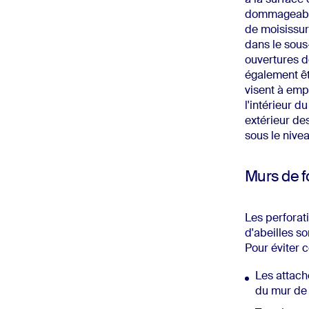
dommageable 
de moisissure
dans le sous-
ouvertures d
également êt
visent à emp
l'intérieur 
extérieur de
sous le nivea
Murs de f
Les perforat
d'abeilles so
Pour éviter 
Les attach
du mur de 