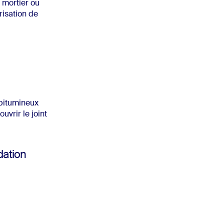
 mortier ou
risation de
 bitumineux
uvrir le joint
dation