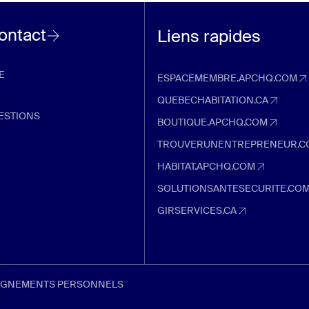
contact
Liens rapides
E
ESPACEMEMBRE.APCHQ.COM
espacemembre.apchq.com (Ouvre d
QUEBECHABITATION.CA
quebechabitation.ca (Ouvre dans u
ESTIONS
BOUTIQUE.APCHQ.COM
boutique.apchq.com (Ouvre dans un
TROUVERUNENTREPRENEUR.C
trouverunentrepreneur.com (Ouvre 
HABITAT.APCHQ.COM
habitat.apchq.com (Ouvre dans un 
SOLUTIONSANTESECURITE.CO
solutionsantesecurite.com (Ouvre 
GIRSERVICES.CA
girservices.ca (Ouvre dans un nouve
EIGNEMENTS PERSONNELS