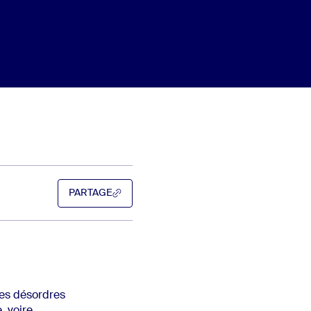
PARTAGE
PARTAGE
 des désordres
, voire