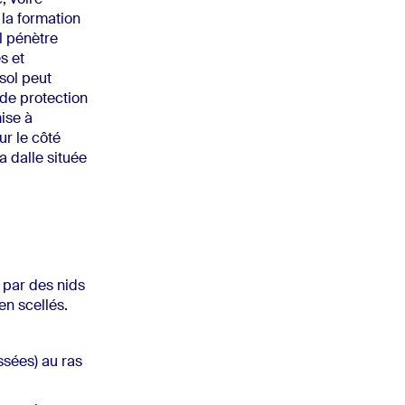
 la formation
ol pénètre
s et
sol peut
de protection
ise à
ur le côté
a dalle située
 par des nids
en scellés.
ssées) au ras