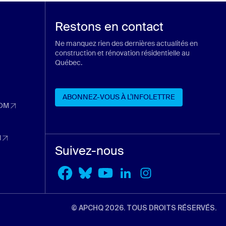
Restons en contact
Ne manquez rien des dernières actualités en
construction et rénovation résidentielle au
Québec.
ans un nouvel onglet)
n nouvel onglet)
ABONNEZ-VOUS À L’INFOLETTRE
 nouvel onglet)
OM
dans un nouvel onglet)
ABONNEZ-VOUS À L’INFOLETTRE
nouvel onglet)
M
dans un nouvel onglet)
Suivez-nous
l onglet)
© APCHQ 2026. TOUS DROITS RÉSERVÉS.