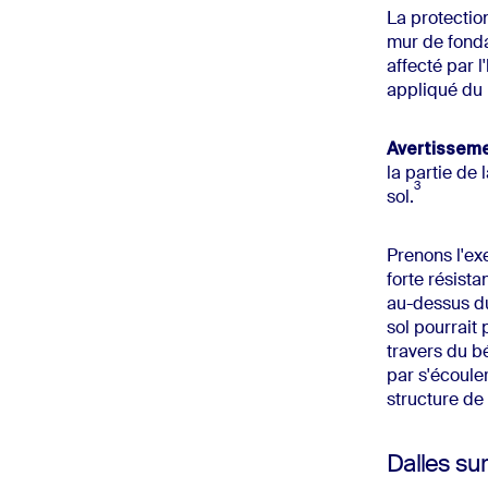
La protectio
mur de fonda
affecté par l
appliqué du 
Avertisseme
la partie de
3
sol.
Prenons l'ex
forte résist
au-dessus du
sol pourrait 
travers du bé
par s'écouler
structure de
Dalles sur