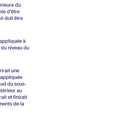
érieure du
le d'être
é doit être
 appliquée à
s du niveau du
irait une
t appliquée
aud du sous-
xtérieur au
t et finirait
éments de la