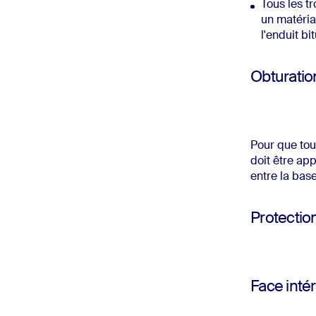
Tous les t
un matéria
l'enduit b
Obturatio
Pour que tou
doit être app
entre la bas
Protection
Face inté