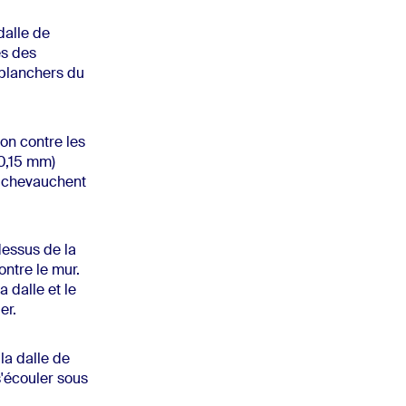
dalle de
res des
s planchers du
on contre les
(0,15 mm)
se chevauchent
dessus de la
ontre le mur.
a dalle et le
er.
la dalle de
s'écouler sous