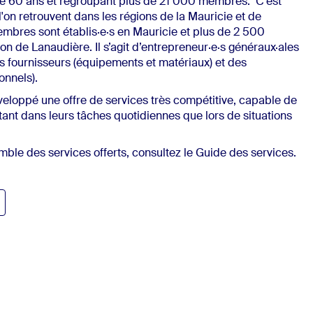
s de 60 ans et regroupant plus de 21 000 membres. C'est
on retrouvent dans les régions de la Mauricie et de
mbres sont
établis·e·s
en Mauricie et plus de
2
500
n de Lanaudière. Il s’agit d’
entrepreneur·e·s
généraux·ales
es fournisseurs (équipements et matériaux) et des
onnels).
veloppé une offre de service
s
très compétitive, capable de
tant dans leurs tâches quotidiennes
que lors de situation
s
semble des
services offerts,
consultez le
Guide des services.