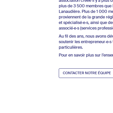
association créée il y a plu
plus de 3 500 membres que l'
Lanaudière.
Plus de 1 0
00
me
proviennent de la grande régio
et
spécialisé·e·s
, ainsi que d
associé·e·s
(services professi
Au fil des ans, nous avons dé
soutenir les
entrepreneur·e·s
particulière
s
.
Pour en savoir plus sur l’en
CONTACTER NOTRE ÉQUIPE
CONTACTER NOTRE ÉQUIPE