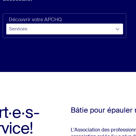
Découvrir votre APCHQ
t·e·s-
Bâtie pour épauler
rvice!
L'Association des professionn