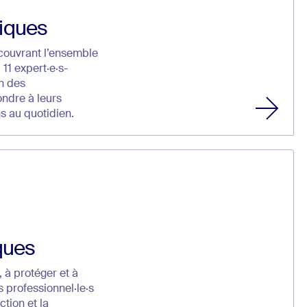
iques
couvrant l’ensemble
11 expert·e·s-
on des
ndre à leurs
s au quotidien.
ques
 à protéger et à
 professionnel·le·s
ction et la